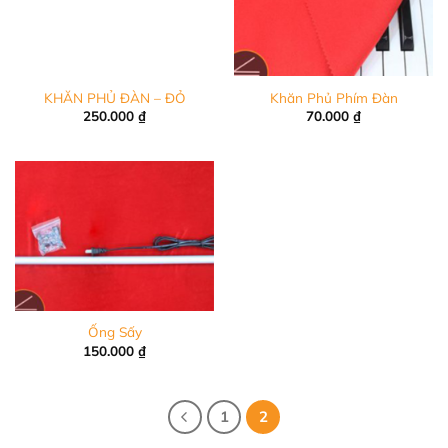
KHĂN PHỦ ĐÀN – ĐỎ
Khăn Phủ Phím Đàn
250.000
₫
70.000
₫
Ống Sấy
150.000
₫
1
2