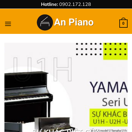
Chuyển
Hotline:
0902.172.128
đến
nội
0
dung
ĐIỂM TIN
SỰ KHÁC BIỆT CỦA