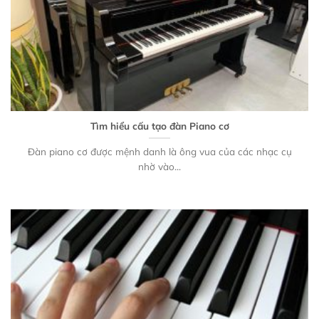
Tìm hiểu cấu tạo đàn Piano cơ
Đàn piano cơ được mệnh danh là ông vua của các nhạc cụ
nhờ vào...