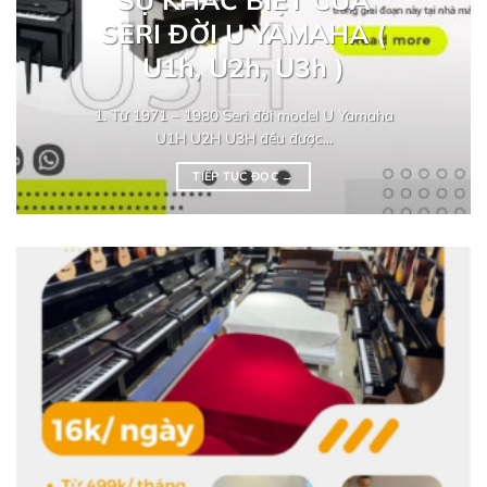
SERI ĐỜI U YAMAHA (
U1h, U2h, U3h )
1. Từ 1971 – 1980 Seri đời model U Yamaha
U1H U2H U3H đều được...
TIẾP TỤC ĐỌC
→