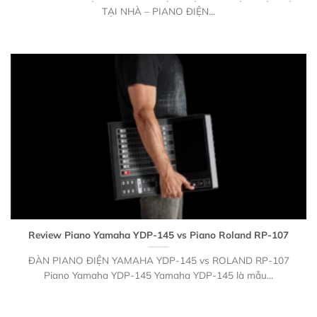
TẠI NHÀ – PIANO ĐIỆN...
Review Piano Yamaha YDP-145 vs Piano Roland RP-107
ĐÀN PIANO ĐIỆN YAMAHA YDP-145 vs ROLAND RP-107
Piano Yamaha YDP-145 Yamaha YDP-145 là mẫu...