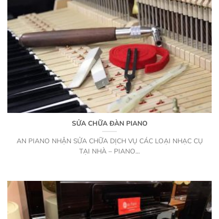
SỬA CHỮA ĐÀN PIANO
AN PIANO NHẬN SỬA CHỮA DỊCH VỤ CÁC LOẠI NHẠC CỤ
TẠI NHÀ – PIANO...