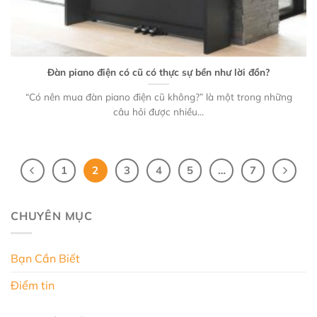
Đàn piano điện có cũ có thực sự bền như lời đồn?
“Có nên mua đàn piano điện cũ không?” là một trong những
câu hỏi được nhiều...
1
2
3
4
5
…
7
CHUYÊN MỤC
Bạn Cần Biết
Điểm tin