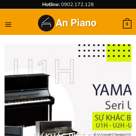
Chuyển
Hotline:
0902.172.128
đến
nội
0
dung
ĐIỂM TIN
SỰ KHÁC BIỆT CỦA