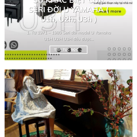
SERI ĐỜI U YAMAHA (
U1h, U2h, U3h )
1. Từ 1971 – 1980 Seri đời model U Yamaha
U1H U2H U3H đều được...
TIẾP TỤC ĐỌC
→