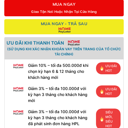
MUA NGAY
Giao Tận Nơi Hoặc Nhận Tại Cửa Hàng
MUA NGAY - TRẢ SAU
ƯU ĐÃI KHI THANH TOÁN
(SỬ DỤNG KHI XÁC NHẬN KHOẢN VAY TRÊN TRANG CỦA TỔ CHỨC
TÀI CHÍNH)
Giảm 10% – tối đa 500.000đ khi
ƯU ĐÃI
HOT
chọn kỳ hạn 6 & 12 tháng cho
khách hàng mới
Giảm 3% – tối đa 100.000đ với
ƯU ĐÃI
HOT
kỳ hạn 3 tháng cho khách hàng
mới
Giảm 3% – tối đa 100.000đ với
SIÊU
MỚI,
kỳ hạn 3 tháng cho khách hàng
SIÊU
đã phát sinh đơn hàng HPL
HOT