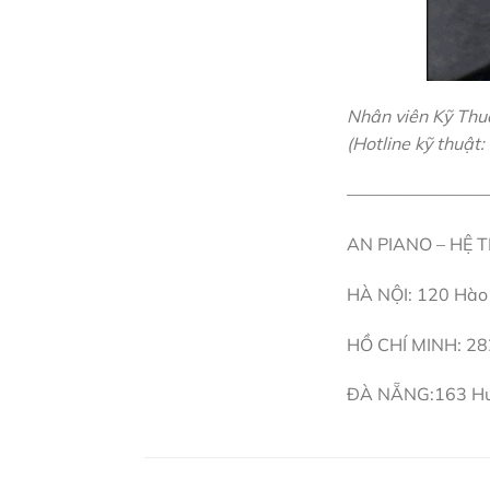
Nhân viên Kỹ Thu
(Hotline kỹ thuật:
————————
AN PIANO – HỆ
HÀ NỘI: 120 Hào 
HỒ CHÍ MINH: 282e
ĐÀ NẴNG:163 Huỳn