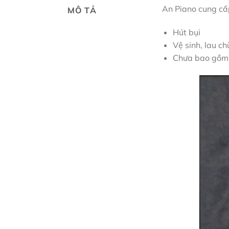
An Piano cung cấp
MÔ TẢ
Hút bụi
Vệ sinh, lau ch
Chưa bao gồm 