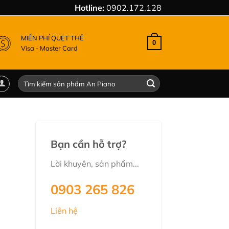
Hotline:
0902.172.128
MIỄN PHÍ QUẸT THẺ
0
Visa - Master Card
Tìm
kiếm:
Bạn cần hỗ trợ?
Lời khuyên, sản phẩm...
0903 265 826
Liên hệ