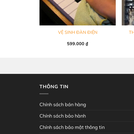
+
+
 DƯỠNG PHÍM
VỆ SINH ĐÀN ĐIỆN
TH
IỆN
iá
Giá
99.000
₫
599.000
₫
ốc
hiện
à:
tại
10.000 ₫.
là:
99.000 ₫.
THÔNG TIN
Chính sách bán hàng
Chính sách bảo hành
Chính sách bảo mật thông tin