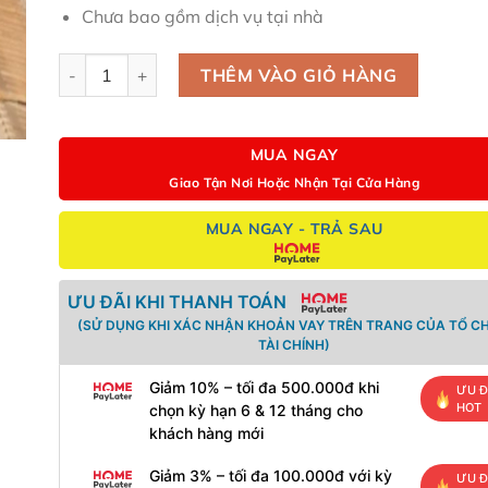
Chưa bao gồm dịch vụ tại nhà
HÚT BỤI VỆ SINH ĐÀN ĐIỆN TỔNG THỂ số lượng
THÊM VÀO GIỎ HÀNG
MUA NGAY
Giao Tận Nơi Hoặc Nhận Tại Cửa Hàng
MUA NGAY - TRẢ SAU
ƯU ĐÃI KHI THANH TOÁN
(SỬ DỤNG KHI XÁC NHẬN KHOẢN VAY TRÊN TRANG CỦA TỔ C
TÀI CHÍNH)
Giảm 10% – tối đa 500.000đ khi
ƯU Đ
HOT
chọn kỳ hạn 6 & 12 tháng cho
khách hàng mới
Giảm 3% – tối đa 100.000đ với kỳ
ƯU Đ