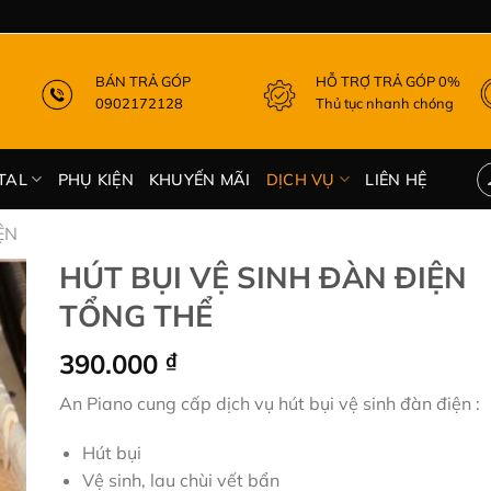
BÁN TRẢ GÓP
HỖ TRỢ TRẢ GÓP 0%
0902172128
Thủ tục nhanh chóng
TAL
PHỤ KIỆN
KHUYẾN MÃI
DỊCH VỤ
LIÊN HỆ
ỆN
HÚT BỤI VỆ SINH ĐÀN ĐIỆN
TỔNG THỂ
390.000
₫
An Piano cung cấp dịch vụ hút bụi vệ sinh đàn điện :
Hút bụi
Vệ sinh, lau chùi vết bẩn