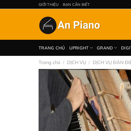
Chuyển
GIỚI THIỆU
BẠN CẦN BIẾT
đến
nội
dung
TRANG CHỦ
UPRIGHT
GRAND
DIGI
Trang chủ
/
DỊCH VỤ
/
DỊCH VỤ ĐÀN ĐI