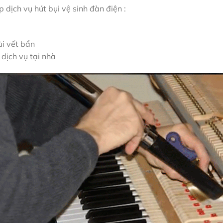
 dịch vụ hút bụi vệ sinh đàn điện :
ùi vết bẩn
dịch vụ tại nhà