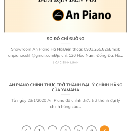
SƠ ĐỒ CHỈ ĐƯỜNG
Showroom An Piano Hà NộiĐiện thoại: 0903.265.826Email:
anpianocskh@gmail.comĐịa chỉ: 120 Hào Nam, Đống Đa, Hà...
1 CÁC BÌNH LUẬN
AN PIANO CHÍNH THỨC TRỞ THÀNH ĐẠI LÝ CHÍNH HÃNG
CỦA YAMAHA
Từ ngày 23/1/2020 An Piano đã chính thức trở thành đại lý
chính hãng của...
1
…
4
5
6
7