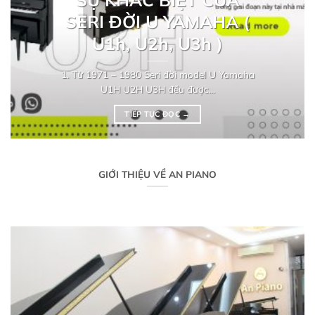
SERI ĐỜI U YAMAHA (
U1h, U2h, U3h )
1. Từ 1971 – 1980 Seri đời model U Yamaha
U1H U2H U3H đều được...
TIẾP TỤC ĐỌC
→
GIỚI THIỆU VỀ AN PIANO