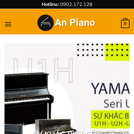
Chuyển
Hotline:
0902.172.128
đến
nội
0
dung
ĐIỂM TIN
SỰ KHÁC BIỆT CỦA