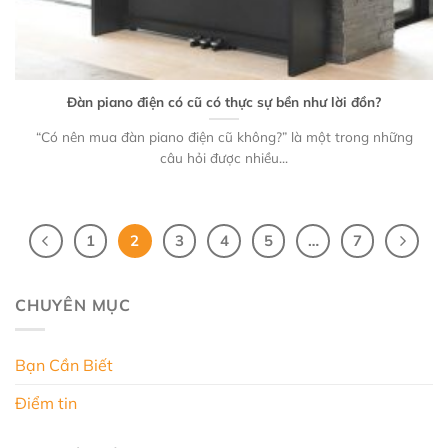
Đàn piano điện có cũ có thực sự bền như lời đồn?
“Có nên mua đàn piano điện cũ không?” là một trong những
câu hỏi được nhiều...
1
2
3
4
5
…
7
CHUYÊN MỤC
Bạn Cần Biết
Điểm tin