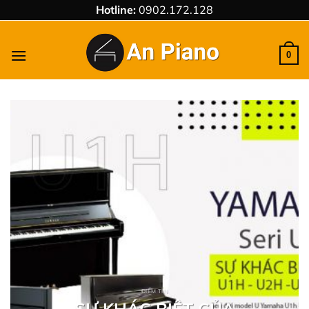
Chuyển
Hotline:
0902.172.128
đến
nội
0
dung
ĐIỂM TIN
SỰ KHÁC BIỆT CỦA