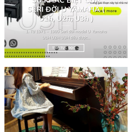
SERI ĐỜI U YAMAHA (
U1h, U2h, U3h )
1. Từ 1971 – 1980 Seri đời model U Yamaha
U1H U2H U3H đều được...
TIẾP TỤC ĐỌC
→