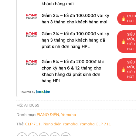
khách hàng mới
Giảm 3% – tối đa 100.000đ với kỳ
ƯU Đ
HOT
hạn 3 tháng cho khách hàng mới
Giảm 3% – tối đa 100.000đ với kỳ
SIÊU
MỚI,
hạn 3 tháng cho khách hàng đã
SIÊU
phát sinh đơn hàng HPL
HOT
Giảm 5% – tối đa 200.000đ khi
SIÊU
MỚI,
chọn kỳ hạn 6 & 12 tháng cho
SIÊU
khách hàng đã phát sinh đơn
HOT
hàng HPL
Powered by
Mã:
AH0069
Danh mục:
PIANO ĐIỆN
,
Yamaha
Thẻ:
CLP 711
,
Piano điện Yamaha
,
Yamaha CLP 711