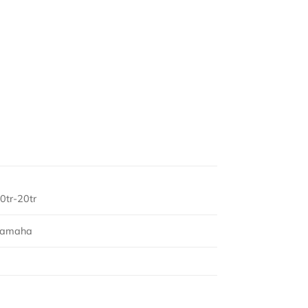
0tr-20tr
Yamaha