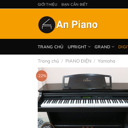
Chuyển
GIỚI THIỆU
BẠN CẦN BIẾT
đến
nội
dung
TRANG CHỦ
UPRIGHT
GRAND
DIGI
Trang chủ
/
PIANO ĐIỆN
/
Yamaha
-22%