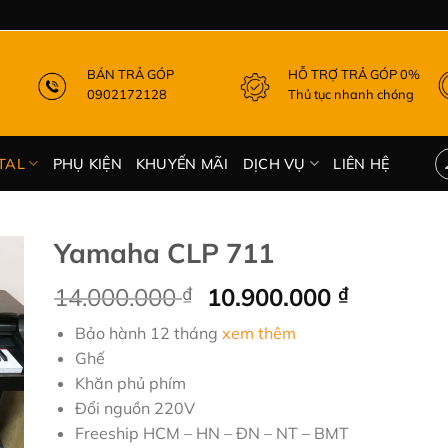
BÁN TRẢ GÓP
HỖ TRỢ TRẢ GÓP 0%
0902172128
Thủ tục nhanh chóng
TAL
PHỤ KIỆN
KHUYẾN MÃI
DỊCH VỤ
LIÊN HỆ
Yamaha CLP 711
Giá
Giá
14.000.000
₫
10.900.000
₫
gốc
hiện
Bảo hành 12 tháng
xem thêm
là:
tại
Ghế
14.000.000 ₫.
là:
Khăn phủ phím
10.900.0
Đổi nguồn 220V
Freeship HCM – HN – ĐN – NT – BMT