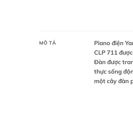
Piano điệ
n Ya
MÔ TẢ
CLP 711 được 
Đàn được tran
thực sống độ
một cây đàn p