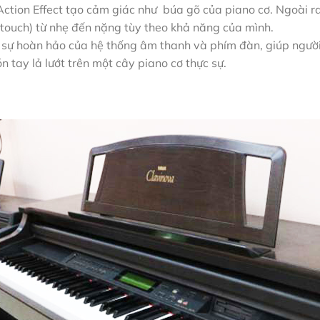
Action Effect tạo cảm giác như búa gõ của piano cơ. Ngoài ra
 touch) từ nhẹ đến nặng tùy theo khả năng của mình.
 sự hoàn hảo của hệ thống âm thanh và phím đàn, giúp ngườ
n tay lả lướt trên một cây piano cơ thực sự.