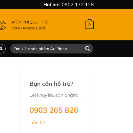
Hotline:
0902.172.128
MIỄN PHÍ QUẸT THẺ
0
Visa - Master Card
Tìm
kiếm:
Bạn cần hỗ trợ?
Lời khuyên, sản phẩm...
0903 265 826
00 ₫.
Liên hệ