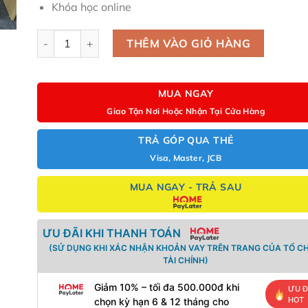
Khóa học online
Yamaha CLP 711 số lượng
THÊM VÀO GIỎ HÀNG
MUA NGAY
Giao Tận Nơi Hoặc Nhận Tại Cửa Hàng
TRẢ GÓP QUA THẺ
Visa, Master, JCB
MUA NGAY - TRẢ SAU
ƯU ĐÃI KHI THANH TOÁN
(SỬ DỤNG KHI XÁC NHẬN KHOẢN VAY TRÊN TRANG CỦA TỔ C
TÀI CHÍNH)
Giảm 10% – tối đa 500.000đ khi
ƯU Đ
HOT
chọn kỳ hạn 6 & 12 tháng cho