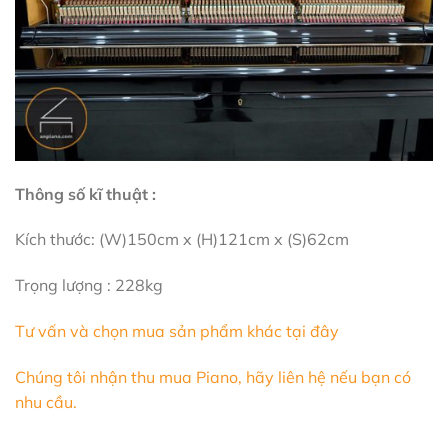
Thông số kĩ thuật :
Kích thước: (W)150cm x (H)121cm x (S)62cm
Trọng lượng : 228kg
Tư vấn và chọn mua sản phẩm khác tại đây
Chúng tôi nhận thu mua Piano, hãy liên hệ nếu bạn có
nhu cầu.