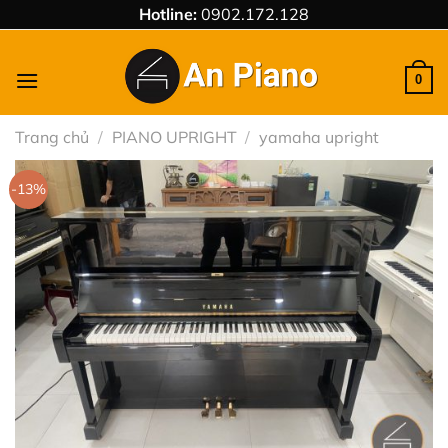
Chuyển
Hotline:
0902.172.128
đến
nội
0
dung
Trang chủ
/
PIANO UPRIGHT
/
yamaha upright
-13%