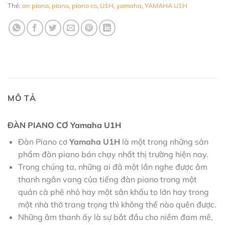
Thẻ:
an piano
,
piano
,
piano co
,
U1H
,
yamaha
,
YAMAHA U1H
MÔ TẢ
ĐÀN PIANO CƠ Yamaha U1H
Đàn Piano cơ
Yamaha U1H
là một trong những sản
phẩm đàn piano bán chạy nhất thị trường hiện nay.
Trong chúng ta, những ai đã một lần nghe được âm
thanh ngân vang của tiếng đàn piano trong một
quán cà phê nhỏ hay một sân khấu to lớn hay trong
một nhà thờ trang trọng thì không thể nào quên được.
Những âm thanh ấy là sự bắt đầu cho niềm đam mê,