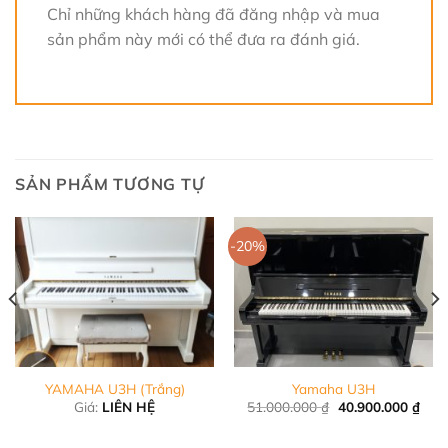
Chỉ những khách hàng đã đăng nhập và mua
sản phẩm này mới có thể đưa ra đánh giá.
SẢN PHẨM TƯƠNG TỰ
-20%
YAMAHA U3H (Trắng)
Yamaha U3H
á
Giá
Giá
Giá:
LIÊN HỆ
51.000.000
₫
40.900.000
₫
ện
gốc
hiện
là:
tại
51.000.000 ₫.
là: