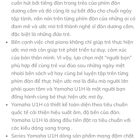
cuốn hút bởi tiếng đàn trong trẻo của phím đàn
dương cầm và đó cũng là sự bắt đầu cho chuỗi ngày
tập tành, nắn nón trên từng phím đàn của những ai có
đam mê và ước mơ trở thành nghệ sĩ đàn dương cầm,
đặc biệt là những đứa trẻ.
Bên cạnh việc chơi piano không chỉ giúp trẻ thực hiện
ước mơ mà còn giúp trẻ phát triển tư duy, cảm xúc
của bản thân mình. Vì vậy, lựa chọn một “người bạn”
phù hợp để cùng trẻ vui đùa sau những ngày mệt
nhoài bên sách vở hay cùng bé luyện tập trên từng
phím đàn để thực hiện ước mơ là điều mà người lớn
phải quan tâm và Yamaha U1H là một người bạn
đồng hành cùng bé thực hiện ước mơ ấy.
Yamaha U1H có thiết kế toàn diện theo tiêu chuẩn
quốc tế cải thiện hiệu suất âm, độ bền của đàn.
Yamaha U1H là dòng đầu tiên đặt ra tiêu chuẩn với
các kiểu dáng sang trọng .
Series Yamaha U1H dòng sản phẩm mang đậm chất