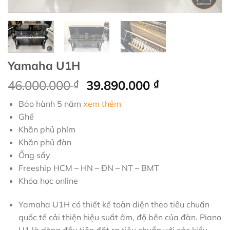
Yamaha U1H
Giá
Giá
46.000.000
₫
39.890.000
₫
gốc
hiện
Bảo hành 5 năm
xem thêm
là:
tại
Ghế
46.000.000 ₫.
là:
Khăn phủ phím
39.890.000 
Khăn phủ đàn
Ống sấy
Freeship HCM – HN – ĐN – NT – BMT
Khóa học online
Yamaha U1H có thiết kế toàn diện theo tiêu chuẩn
quốc tế cải thiện hiệu suất âm, độ bền của đàn. Piano
U1 là dòng đầu tiên đặt ra tiêu chuẩn với các kiểu