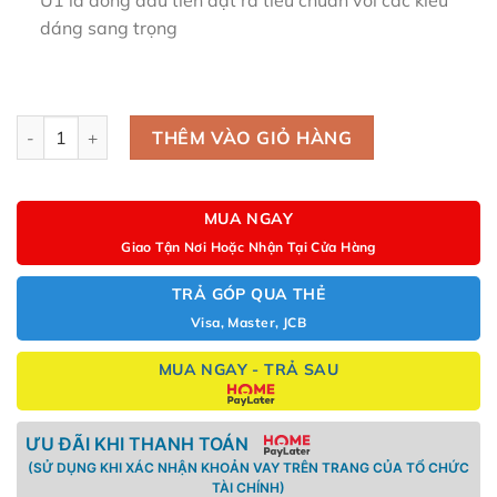
dáng sang trọng
Yamaha U1H số lượng
THÊM VÀO GIỎ HÀNG
MUA NGAY
Giao Tận Nơi Hoặc Nhận Tại Cửa Hàng
TRẢ GÓP QUA THẺ
Visa, Master, JCB
MUA NGAY - TRẢ SAU
ƯU ĐÃI KHI THANH TOÁN
(SỬ DỤNG KHI XÁC NHẬN KHOẢN VAY TRÊN TRANG CỦA TỔ CHỨC
TÀI CHÍNH)